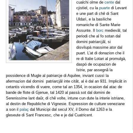
cualchi olme de
cente
dal
cjistiel, cu la
puarte
di Levant
e une part di chê di Sant
Uldarì, e la basiliche
romaniche di Sante Marie
Assunte. Il
borc
medievâl, tal
periodi che al fo sotan dal
domini patriarcjâl, si
disvilupà massime ator dal
puart. L'at di donazion che il
re di Italie Lotari al promulgà,
daspò de ocupazion de
Istrie, par assegnâ la
possidence di Mugle al patriarcje di Aquilee, inviant cussì la
afermazion dal domini patriarcjâl inte citât, al è dal an 931. Implicât in
cetantis vicendis di vuere, come tal an 1354, in ocasion dal atac de
bande de flote di Gjenue, tal 1420 al passà sot dal domini de
Serenissime lant daûr, di chê volte, intune cun dute la interie istriane,
al destin de Republiche di Vignesie. Espression de culture veneziane
a son il
palaç
dal Municipi dal secul XV, il Domo dal 1263 e la
gleseute di Sant Francesc, che e je dal Cuatricent.