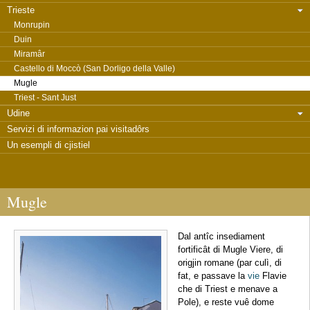
Trieste
Monrupin
Duin
Miramâr
Castello di Moccò (San Dorligo della Valle)
Mugle
Triest - Sant Just
Udine
Servizi di informazion pai visitadôrs
Un esempli di cjistiel
Mugle
Dal antîc insediament
fortificât di Mugle Viere, di
origjin romane (par culì, di
fat, e passave la
vie
Flavie
che di Triest e menave a
Pole), e reste vuê dome