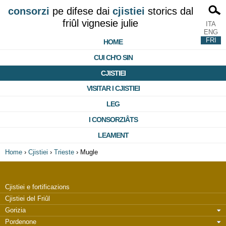
consorzi
pe difese dai
cjistiei
storics dal
friûl vignesie julie
ITA
ENG
FRI
HOME
CUI CH'O SIN
CJISTIEI
VISITAR I CJISTIEI
LEG
I CONSORZIÂTS
LEAMENT
Home
›
Cjistiei
›
Trieste
›
Mugle
Cjistiei e fortificazions
Cjistiei del Friûl
Gorizia
Pordenone