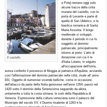
a Pola) restano oggi solo
alcune tracce della cinta
muraria del castello, con la
porta di Levante e parte di
quella di San Ulderico, e la
basilica romanica di Santa
Maria Assunta. Il borgo
medievale si sviluppò,
durante il periodo in cui fu
soggetto al dominio
patriarcale, principalmente
intorno al porto. L'atto di
donazione con cui il re
Il castello.
d'Italia Lotario, in séguito
all'occupazione dell'Istria,
aveva conferito il possesso di Muggia al patriarca d'Aquileia, avviando
così l'affermazione del dominio patriarcale nella città, risale all' anno
931. Oggetto di numerose vicende belliche, come in occasione
dell'attacco da parte della flotta genovese nell'anno 1354, passò nel
1420 sotto il dominio della Serenissima seguendo da allora,
unitamente a tutta la costa istriana, le sorti della Repubblica di
Venezia. Espressione della cultura veneziana sono il palazzo del
Municipio del secolo XV, il Duomo risalente al 1263 e la