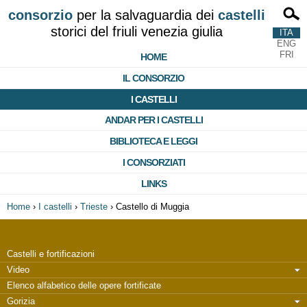
consorzio
per la salvaguardia dei
castelli
storici del friuli venezia giulia
ITA
ENG
FRI
HOME
IL CONSORZIO
I CASTELLI
ANDAR PER I CASTELLI
BIBLIOTECA E LEGGI
I CONSORZIATI
LINKS
Home
›
I castelli
›
Trieste
›
Castello di Muggia
Castelli e fortificazioni
Video
Elenco alfabetico delle opere fortificate
Gorizia