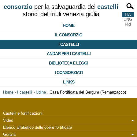
consorzio
per la salvaguardia dei
castelli
storici del friuli venezia giulia
ITA
ENG
FRI
HOME
IL CONSORZIO
I CASTELLI
ANDAR PER I CASTELLI
BIBLIOTECA E LEGGI
I CONSORZIATI
LINKS
Home
›
I castelli
›
Udine
›
Casa Fortificata del Bergum (Remanzacco)
Castelli e fortificazioni
Video
Elenco alfabetico delle opere fortificate
Gorizia