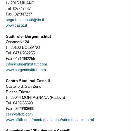
I - 2015 MILANO
Tel. 02/347237
Fax. 02/347237
segreteria.castit@tin.it
www.castit.it
Südtiroler Burgeninstitut
Obstmarkt 24
I - 39100 BOLZANO
Tel. 0471/982255
Fax.0471/982255
info@burgeninstitut.com
www.burgeninstitut.com
Centro Studi sui Castelli
Castello di San Zeno
Piazza Trieste
I - 35044 MONTAGNANA (Padova)
Tel. 0429/83690
Fax. 0429/83690
csc@offdb.com
www.offdb.com/montagnana-csc/site/cscastelli.html
Associazione Ville Venete e Castelli