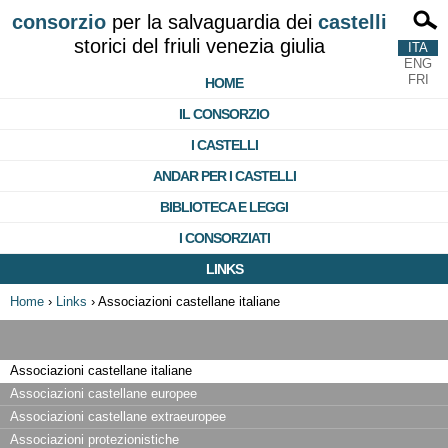
consorzio
per la salvaguardia dei
castelli
storici del friuli venezia giulia
ITA
ENG
FRI
HOME
IL CONSORZIO
I CASTELLI
ANDAR PER I CASTELLI
BIBLIOTECA E LEGGI
I CONSORZIATI
LINKS
Home
›
Links
›
Associazioni castellane italiane
Associazioni castellane italiane
Associazioni castellane europee
Associazioni castellane extraeuropee
Associazioni protezionistiche