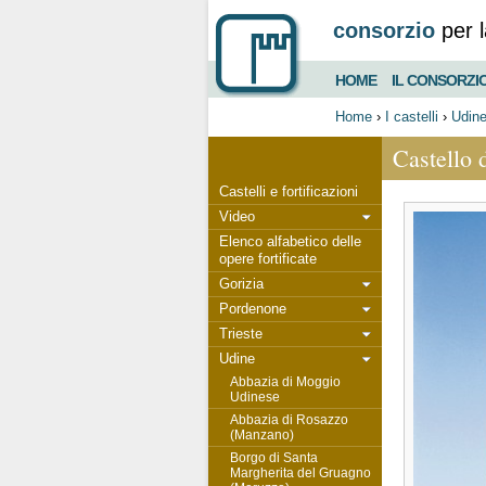
consorzio
per l
HOME
IL CONSORZI
Home
›
I castelli
›
Udin
Castello 
Castelli e fortificazioni
Video
Elenco alfabetico delle
opere fortificate
Gorizia
Pordenone
Trieste
Udine
Abbazia di Moggio
Udinese
Abbazia di Rosazzo
(Manzano)
Borgo di Santa
Margherita del Gruagno