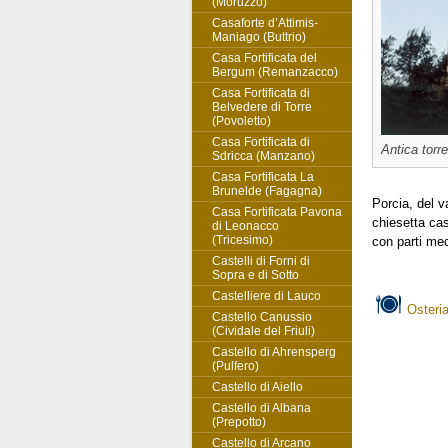
(Moruzzo)
Casaforte d’Attimis-
Maniago (Buttrio)
Casa Fortificata del
Bergum (Remanzacco)
Casa Fortificata di
Belvedere di Torre
(Povoletto)
Casa Fortificata di
Antica torre
Sdricca (Manzano)
Casa Fortificata La
Brunelde (Fagagna)
Porcia, del v
Casa Fortificata Pavona
chiesetta cas
di Leonacco
(Tricesimo)
con parti med
Castelli di Forni di
Sopra e di Sotto
Castelliere di Lauco
Osteria
Castello Canussio
(Cividale del Friuli)
Castello di Ahrensperg
(Pulfero)
Castello di Aiello
Castello di Albana
(Prepotto)
Castello di Arcano