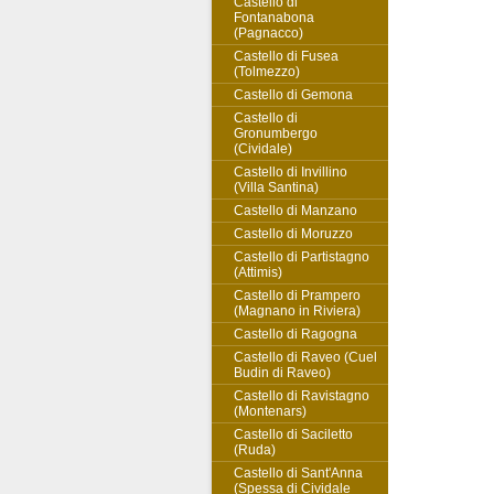
Castello di
Fontanabona
(Pagnacco)
Castello di Fusea
(Tolmezzo)
Castello di Gemona
Castello di
Gronumbergo
(Cividale)
Castello di Invillino
(Villa Santina)
Castello di Manzano
Castello di Moruzzo
Castello di Partistagno
(Attimis)
Castello di Prampero
(Magnano in Riviera)
Castello di Ragogna
Castello di Raveo (Cuel
Budin di Raveo)
Castello di Ravistagno
(Montenars)
Castello di Saciletto
(Ruda)
Castello di Sant'Anna
(Spessa di Cividale