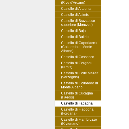
(Rive d'Arcano)
Castello di Artegna
Castello di Attimis
Castello di Brazzacco
superiore (Moruzzo)
Castello di Buja
Castello di Buttrio
Castello di Caporiacco
(Colloredo di Monte
Albano)
Castello di Cassacco
Castello di Cergneu
(Nimis)
Castello di Colle Mazeit
(Verzegnis)
Castello di Colloredo di
Monte Albano
Castello di Cucagna
(Faedis)
Castello di Fagagna
Castello di Flagogna
(Forgaria)
Castello di Flambruzzo
(Rivignano)