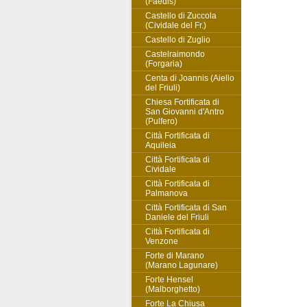
(Faedis)
Castello di Zuccola
(Cividale del Fr.)
Castello di Zuglio
Castelraimondo
(Forgaria)
Centa di Joannis (Aiello
del Friuli)
Chiesa Fortificata di
San Giovanni d'Antro
(Pulfero)
Città Fortificata di
Aquileia
Città Fortificata di
Cividale
Città Fortificata di
Palmanova
Città Fortificata di San
Daniele del Friuli
Città Fortificata di
Venzone
Forte di Marano
(Marano Lagunare)
Forte Hensel
(Malborghetto)
Forte La Chiusa