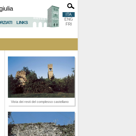
giulia
ITA
ENG
RZIATI
LINKS
FRI
Vista dei resti del complesso castellano