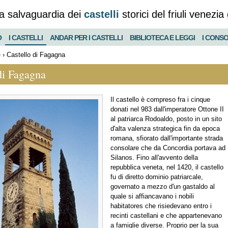
a salvaguardia dei
castelli
storici del friuli venezia 
O
I CASTELLI
ANDAR PER I CASTELLI
BIBLIOTECA E LEGGI
I CONSO
e
›
Castello di Fagagna
di Fagagna
Il castello è compreso fra i cinque
donati nel 983 dall'imperatore Ottone II
al patriarca Rodoaldo, posto in un sito
d'alta valenza strategica fin da epoca
romana, sfiorato dall'importante strada
consolare che da Concordia portava ad
Silanos. Fino all'avvento della
repubblica veneta, nel 1420, il castello
fu di diretto dominio patriarcale,
governato a mezzo d'un gastaldo al
quale si affiancavano i nobili
habitatores che risiedevano entro i
recinti castellani e che appartenevano
a famiglie diverse. Proprio per la sua