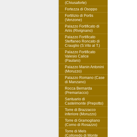
(Chiusaforte)
Fortezza di Osoppo
Fortilizio di Portis
(Venzone)
Palazzo Fortificato di
Ariis (Rivignano)
Palazzo Fortificato
Steffaneo Roncato di
Crauglio (S.Vito al T.)
Palazzo Fortificato
Valesio Calice
(Paularo)
Palazzo Manin Antonini
(Moruzzo)
Palazzo Romano (Case
di Manzano)
Rocca Bernarda
(Premariacco)
Santuario di
Castelmonte (Prepotto)
Torre di Brazzacco
inferiore (Moruzzo)
Torre di Gramogliano
(Corno di Rosazzo)
Torre di Mels
(Colloredo di Monte