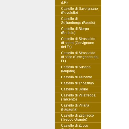
d.F.)
Castello di Savorgnano
(Povoletto)
Castello di
Soffumbergo (Faedis)
Castello di Sterpo
(Bertiolo)
Castello di Strassoldo
di sopra (Cervignano
del Fr.)
Castello di Strassoldo
di sotto (Cervignano del
Fr.)
Castello di Susans
(Majano)
Castello di Tarcento
Castello di Tricesimo
Castello di Udine
Castello di Villafredda
(Tarcento)
Castello di Villalta
(Fagagna)
Castello di Zegliacco
(Treppo Grande)
Castello di Zucco