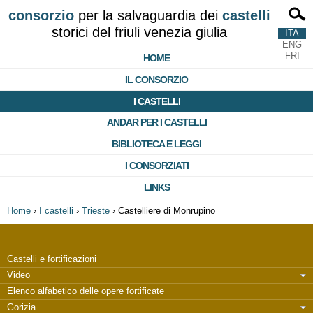
consorzio
per la salvaguardia dei
castelli
storici del friuli venezia giulia
ITA
ENG
FRI
HOME
IL CONSORZIO
I CASTELLI
ANDAR PER I CASTELLI
BIBLIOTECA E LEGGI
I CONSORZIATI
LINKS
Home
›
I castelli
›
Trieste
›
Castelliere di Monrupino
Castelli e fortificazioni
Video
Elenco alfabetico delle opere fortificate
Gorizia