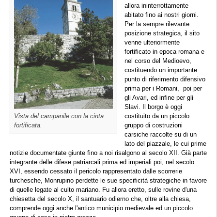
allora ininterrottamente
abitato fino ai nostri giorni.
Per la sempre rilevante
posizione strategica, il sito
venne ulteriormente
fortificato in epoca romana e
nel corso del Medioevo,
costituendo un importante
punto di riferimento difensivo
prima per i Romani, poi per
gli Avari, ed infine per gli
Slavi. Il borgo è oggi
Vista del campanile con la cinta
costituito da un piccolo
fortificata.
gruppo di costruzioni
carsiche raccolte su di un
lato del piazzale, le cui prime
notizie documentate giunte fino a noi risalgono al secolo XII. Già parte
integrante delle difese patriarcali prima ed imperiali poi, nel secolo
XVI, essendo cessato il pericolo rappresentato dalle scorrerie
turchesche, Monrupino perdette le sue specificità strategiche in favore
di quelle legate al culto mariano. Fu allora eretto, sulle rovine d'una
chiesetta del secolo X, il santuario odierno che, oltre alla chiesa,
comprende oggi anche l'antico municipio medievale ed un piccolo