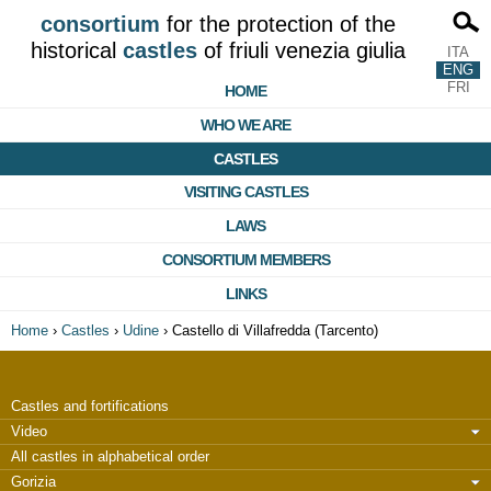
consortium
for the protection of the
historical
castles
of friuli venezia giulia
ITA
ENG
FRI
HOME
WHO WE ARE
CASTLES
VISITING CASTLES
LAWS
CONSORTIUM MEMBERS
LINKS
Home
›
Castles
›
Udine
›
Castello di Villafredda (Tarcento)
Castles and fortifications
Video
All castles in alphabetical order
Gorizia