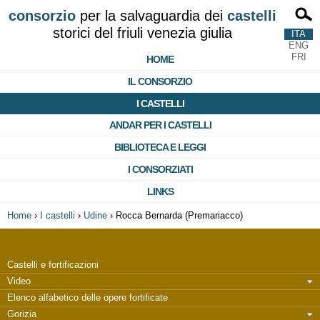
consorzio
per la salvaguardia dei
castelli
storici del friuli venezia giulia
ITA
ENG
FRI
HOME
IL CONSORZIO
I CASTELLI
ANDAR PER I CASTELLI
BIBLIOTECA E LEGGI
I CONSORZIATI
LINKS
Home
›
I castelli
›
Udine
›
Rocca Bernarda (Premariacco)
Castelli e fortificazioni
Video
Elenco alfabetico delle opere fortificate
Gorizia