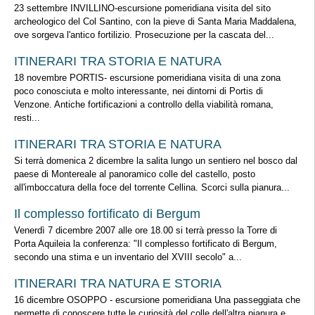
23 settembre INVILLINO-escursione pomeridiana visita del sito
archeologico del Col Santino, con la pieve di Santa Maria Maddalena,
ove sorgeva l'antico fortilizio. Prosecuzione per la cascata del...
ITINERARI TRA STORIA E NATURA
18 novembre PORTIS- escursione pomeridiana visita di una zona
poco conosciuta e molto interessante, nei dintorni di Portis di
Venzone. Antiche fortificazioni a controllo della viabilità romana,
resti...
ITINERARI TRA STORIA E NATURA
Si terrà domenica 2 dicembre la salita lungo un sentiero nel bosco dal
paese di Montereale al panoramico colle del castello, posto
all'imboccatura della foce del torrente Cellina. Scorci sulla pianura...
Il complesso fortificato di Bergum
Venerdì 7 dicembre 2007 alle ore 18.00 si terrà presso la Torre di
Porta Aquileia la conferenza: "Il complesso fortificato di Bergum,
secondo una stima e un inventario del XVIII secolo" a...
ITINERARI TRA NATURA E STORIA
16 dicembre OSOPPO - escursione pomeridiana Una passeggiata che
permette di conoscere tutte le curiosità del colle dell'altra pianura e