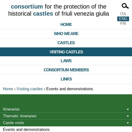
consortium
for the protection of the
historical
castles
of friuli venezia giulia
ITA
ENG
FRI
HOME
WHO WE ARE
CASTLES
VISITING CASTLES
LAWS
CONSORTIUM MEMBERS
LINKS
Home
›
Visiting castles
›
Events and demonstrations
Itineraries
Thematic itineraries
Castle visits
Events and demonstrations