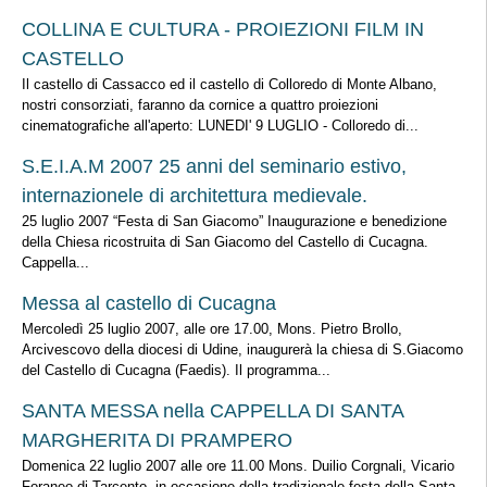
COLLINA E CULTURA - PROIEZIONI FILM IN
CASTELLO
Il castello di Cassacco ed il castello di Colloredo di Monte Albano,
nostri consorziati, faranno da cornice a quattro proiezioni
cinematografiche all'aperto: LUNEDI' 9 LUGLIO - Colloredo di...
S.E.I.A.M 2007 25 anni del seminario estivo,
internazionele di architettura medievale.
25 luglio 2007 “Festa di San Giacomo” Inaugurazione e benedizione
della Chiesa ricostruita di San Giacomo del Castello di Cucagna.
Cappella...
Messa al castello di Cucagna
Mercoledì 25 luglio 2007, alle ore 17.00, Mons. Pietro Brollo,
Arcivescovo della diocesi di Udine, inaugurerà la chiesa di S.Giacomo
del Castello di Cucagna (Faedis). Il programma...
SANTA MESSA nella CAPPELLA DI SANTA
MARGHERITA DI PRAMPERO
Domenica 22 luglio 2007 alle ore 11.00 Mons. Duilio Corgnali, Vicario
Foraneo di Tarcento, in occasione della tradizionale festa della Santa