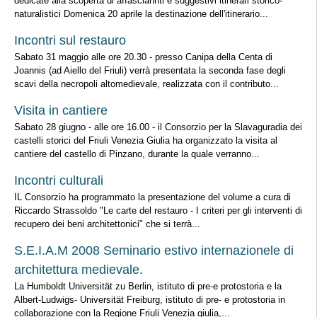
dedicate alla scoperta di affasciannti e suggestivi itinerari storico-
naturalistici Domenica 20 aprile la destinazione dell'itinerario...
Incontri sul restauro
Sabato 31 maggio alle ore 20.30 - presso Canipa della Centa di
Joannis (ad Aiello del Friuli) verrà presentata la seconda fase degli
scavi della necropoli altomedievale, realizzata con il contributo...
Visita in cantiere
Sabato 28 giugno - alle ore 16.00 - il Consorzio per la Slavaguradia dei
castelli storici del Friuli Venezia Giulia ha organizzato la visita al
cantiere del castello di Pinzano, durante la quale verranno...
Incontri culturali
IL Consorzio ha programmato la presentazione del volume a cura di
Riccardo Strassoldo "Le carte del restauro - I criteri per gli interventi di
recupero dei beni architettonici" che si terrà...
S.E.I.A.M 2008 Seminario estivo internazionele di
architettura medievale.
La Humboldt Universität zu Berlin, istituto di pre-e protostoria e la
Albert-Ludwigs- Universität Freiburg, istituto di pre- e protostoria in
collaborazione con la Regione Friuli Venezia giulia,...