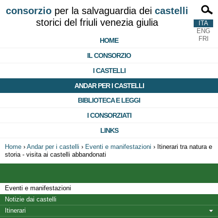
consorzio
per la salvaguardia dei
castelli
storici del friuli venezia giulia
ITA
ENG
FRI
HOME
IL CONSORZIO
I CASTELLI
ANDAR PER I CASTELLI
BIBLIOTECA E LEGGI
I CONSORZIATI
LINKS
Home
›
Andar per i castelli
›
Eventi e manifestazioni
›
Itinerari tra natura e
storia - visita ai castelli abbandonati
Eventi e manifestazioni
Notizie dai castelli
Itinerari