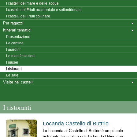
I castelli del mare e delle acque
I castelli del Friuli occidentale e settentrionale
I castelli del Friuli collinare
Per ragazzi
Itinerari tematici
Presentazione
Le cantine
I giardini
Le manifestazioni
I musei
I ristoranti
Le sale
Visite nei castelli
I ristoranti
Locanda Castello di Buttrio
La Locanda al Castello di Buttrio è un piccolo
ristorante fra i colli a soli 15 km da Udine con