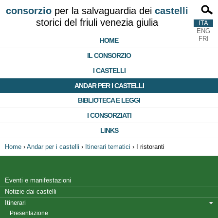
consorzio
per la salvaguardia dei
castelli
storici del friuli venezia giulia
ITA
ENG
FRI
HOME
IL CONSORZIO
I CASTELLI
ANDAR PER I CASTELLI
BIBLIOTECA E LEGGI
I CONSORZIATI
LINKS
Home
›
Andar per i castelli
›
Itinerari tematici
›
I ristoranti
Eventi e manifestazioni
Notizie dai castelli
Itinerari
Presentazione