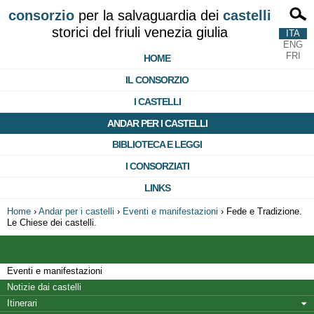
consorzio
per la salvaguardia dei
castelli
storici del friuli venezia giulia
ITA
ENG
FRI
HOME
IL CONSORZIO
I CASTELLI
ANDAR PER I CASTELLI
BIBLIOTECA E LEGGI
I CONSORZIATI
LINKS
Home
›
Andar per i castelli
›
Eventi e manifestazioni
›
Fede e Tradizione.
Le Chiese dei castelli.
Eventi e manifestazioni
Notizie dai castelli
Itinerari