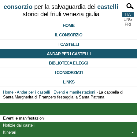
consorzio
per la salvaguardia dei
castelli
storici del friuli venezia giulia
ITA
ENG
FRI
HOME
IL CONSORZIO
I CASTELLI
ANDAR PER I CASTELLI
BIBLIOTECA E LEGGI
I CONSORZIATI
LINKS
Home
›
Andar per i castelli
›
Eventi e manifestazioni
›
La cappella di
Santa Margherita di Prampero festeggia la Santa Patrona
Eventi e manifestazioni
Notizie dai castelli
Itinerari