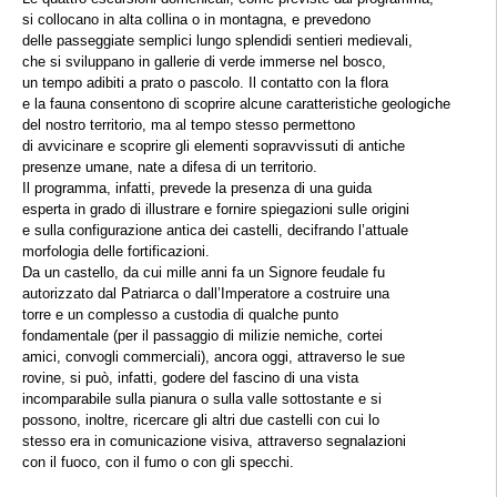
si collocano in alta collina o in montagna, e prevedono
delle passeggiate semplici lungo splendidi sentieri medievali,
che si sviluppano in gallerie di verde immerse nel bosco,
un tempo adibiti a prato o pascolo. Il contatto con la flora
e la fauna consentono di scoprire alcune caratteristiche geologiche
del nostro territorio, ma al tempo stesso permettono
di avvicinare e scoprire gli elementi sopravvissuti di antiche
presenze umane, nate a difesa di un territorio.
Il programma, infatti, prevede la presenza di una guida
esperta in grado di illustrare e fornire spiegazioni sulle origini
e sulla configurazione antica dei castelli, decifrando l’attuale
morfologia delle fortificazioni.
Da un castello, da cui mille anni fa un Signore feudale fu
autorizzato dal Patriarca o dall’Imperatore a costruire una
torre e un complesso a custodia di qualche punto
fondamentale (per il passaggio di milizie nemiche, cortei
amici, convogli commerciali), ancora oggi, attraverso le sue
rovine, si può, infatti, godere del fascino di una vista
incomparabile sulla pianura o sulla valle sottostante e si
possono, inoltre, ricercare gli altri due castelli con cui lo
stesso era in comunicazione visiva, attraverso segnalazioni
con il fuoco, con il fumo o con gli specchi.