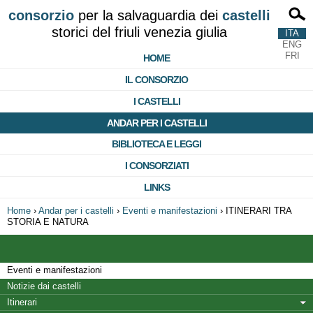
consorzio
per la salvaguardia dei
castelli
storici del friuli venezia giulia
ITA
ENG
FRI
HOME
IL CONSORZIO
I CASTELLI
ANDAR PER I CASTELLI
BIBLIOTECA E LEGGI
I CONSORZIATI
LINKS
Home
›
Andar per i castelli
›
Eventi e manifestazioni
›
ITINERARI TRA
STORIA E NATURA
Eventi e manifestazioni
Notizie dai castelli
Itinerari