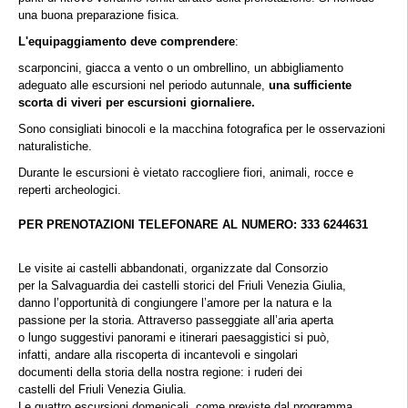
una buona preparazione fisica.
L'equipaggiamento deve comprendere
:
scarponcini, giacca a vento o un ombrellino, un abbigliamento
adeguato alle escursioni nel periodo autunnale,
una sufficiente
scorta di viveri per escursioni giornaliere.
Sono consigliati binocoli e la macchina fotografica per le osservazioni
naturalistiche.
Durante le escursioni è vietato raccogliere fiori, animali, rocce e
reperti archeologici.
PER PRENOTAZIONI TELEFONARE AL NUMERO: 333 6244631
Le visite ai castelli abbandonati, organizzate dal Consorzio
per la Salvaguardia dei castelli storici del Friuli Venezia Giulia,
danno l’opportunità di congiungere l’amore per la natura e la
passione per la storia. Attraverso passeggiate all’aria aperta
o lungo suggestivi panorami e itinerari paesaggistici si può,
infatti, andare alla riscoperta di incantevoli e singolari
documenti della storia della nostra regione: i ruderi dei
castelli del Friuli Venezia Giulia.
Le quattro escursioni domenicali, come previste dal programma,