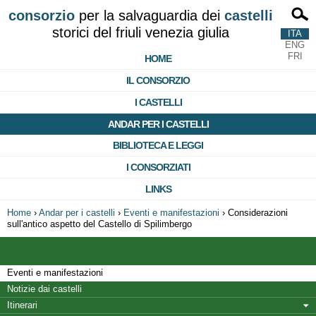
consorzio
per la salvaguardia dei
castelli
storici del friuli venezia giulia
ITA
ENG
FRI
HOME
IL CONSORZIO
I CASTELLI
ANDAR PER I CASTELLI
BIBLIOTECA E LEGGI
I CONSORZIATI
LINKS
Home
›
Andar per i castelli
›
Eventi e manifestazioni
›
Considerazioni
sull'antico aspetto del Castello di Spilimbergo
Eventi e manifestazioni
Notizie dai castelli
Itinerari