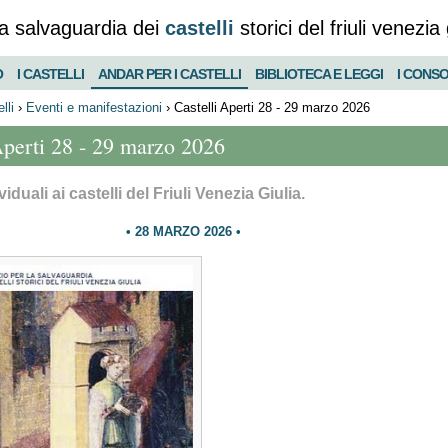
a salvaguardia dei
castelli
storici del friuli venezia 
O
I CASTELLI
ANDAR PER I CASTELLI
BIBLIOTECA E LEGGI
I CONSO
lli
›
Eventi e manifestazioni
›
Castelli Aperti 28 - 29 marzo 2026
Aperti 28 - 29 marzo 2026
viduali ai castelli del Friuli Venezia Giulia.
28 MARZO 2026