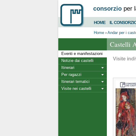
consorzio
per l
HOME
IL CONSORZI
Home
›
Andar per i caste
Castelli 
Eventi e manifestazioni
Visite indi
Notizie dai castelli
Itinerari
Per ragazzi
Itinerari tematici
Visite nei castelli