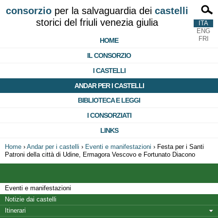
consorzio
per la salvaguardia dei
castelli
storici del friuli venezia giulia
ITA
ENG
FRI
HOME
IL CONSORZIO
I CASTELLI
ANDAR PER I CASTELLI
BIBLIOTECA E LEGGI
I CONSORZIATI
LINKS
Home
›
Andar per i castelli
›
Eventi e manifestazioni
›
Festa per i Santi
Patroni della città di Udine, Ermagora Vescovo e Fortunato Diacono
Eventi e manifestazioni
Notizie dai castelli
Itinerari