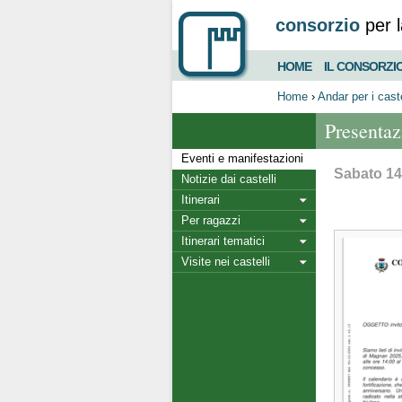
consorzio
per l
HOME
IL CONSORZI
Home
›
Andar per i caste
Presentaz
Eventi e manifestazioni
Sabato 14 
Notizie dai castelli
Itinerari
Per ragazzi
Itinerari tematici
Visite nei castelli