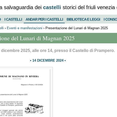
a salvaguardia dei
castelli
storici del friuli venezia 
O
I CASTELLI
ANDAR PER I CASTELLI
BIBLIOTECA E LEGGI
I CONSO
lli
›
Eventi e manifestazioni
›
Presentazione del Lunari di Magnan 2025
ione del Lunari di Magnan 2025
dicembre 2025, alle ore 14, presso il Castello di Prampero.
14 DICEMBRE 2024