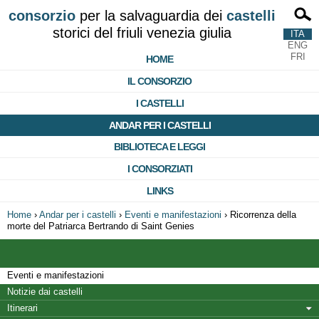
consorzio
per la salvaguardia dei
castelli
storici del friuli venezia giulia
ITA
ENG
FRI
HOME
IL CONSORZIO
I CASTELLI
ANDAR PER I CASTELLI
BIBLIOTECA E LEGGI
I CONSORZIATI
LINKS
Home
›
Andar per i castelli
›
Eventi e manifestazioni
›
Ricorrenza della
morte del Patriarca Bertrando di Saint Genies
Eventi e manifestazioni
Notizie dai castelli
Itinerari