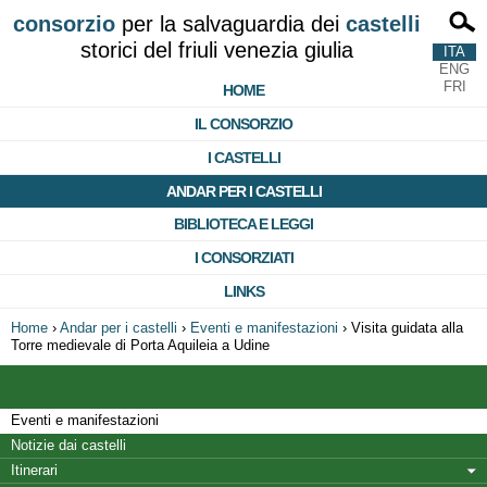
consorzio
per la salvaguardia dei
castelli
storici del friuli venezia giulia
ITA
ENG
FRI
HOME
IL CONSORZIO
I CASTELLI
ANDAR PER I CASTELLI
BIBLIOTECA E LEGGI
I CONSORZIATI
LINKS
Home
›
Andar per i castelli
›
Eventi e manifestazioni
›
Visita guidata alla
Torre medievale di Porta Aquileia a Udine
Eventi e manifestazioni
Notizie dai castelli
Itinerari