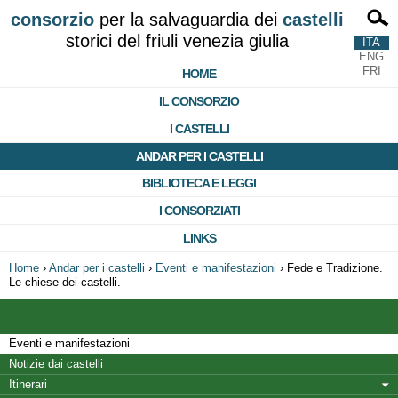
consorzio
per la salvaguardia dei
castelli
storici del friuli venezia giulia
ITA
ENG
FRI
HOME
IL CONSORZIO
I CASTELLI
ANDAR PER I CASTELLI
BIBLIOTECA E LEGGI
I CONSORZIATI
LINKS
Home
›
Andar per i castelli
›
Eventi e manifestazioni
›
Fede e Tradizione.
Le chiese dei castelli.
Eventi e manifestazioni
Notizie dai castelli
Itinerari