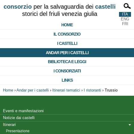
consorzio
per la salvaguardia dei
castelli
storici del friuli venezia giulia
ITA
ENG
FRI
HOME
IL CONSORZIO
I CASTELLI
ANDAR PER I CASTELLI
BIBLIOTECA E LEGGI
I CONSORZIATI
LINKS
Home
›
Andar per i castelli
›
Itinerari tematici
›
I ristoranti
›
Trussio
Eventi e manifestazioni
Notizie dai castelli
Itinerari
Presentazione