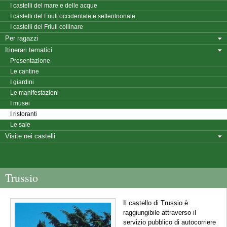
I castelli del mare e delle acque
I castelli del Friuli occidentale e settentrionale
I castelli del Friuli collinare
Per ragazzi
Itinerari tematici
Presentazione
Le cantine
I giardini
Le manifestazioni
I musei
I ristoranti
Le sale
Visite nei castelli
Trussio
Il castello di Trussio è
raggiungibile attraverso il
servizio pubblico di autocorriere