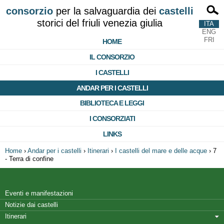
consorzio
per la salvaguardia dei
castelli
storici del friuli venezia giulia
ITA
ENG
FRI
HOME
IL CONSORZIO
I CASTELLI
ANDAR PER I CASTELLI
BIBLIOTECA E LEGGI
I CONSORZIATI
LINKS
Home
›
Andar per i castelli
›
Itinerari
›
I castelli del mare e delle acque
›
7
- Terra di confine
Eventi e manifestazioni
Notizie dai castelli
Itinerari