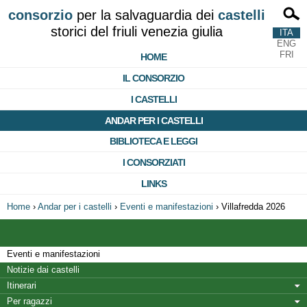
consorzio
per la salvaguardia dei
castelli
storici del friuli venezia giulia
ITA
ENG
FRI
HOME
IL CONSORZIO
I CASTELLI
ANDAR PER I CASTELLI
BIBLIOTECA E LEGGI
I CONSORZIATI
LINKS
Home
›
Andar per i castelli
›
Eventi e manifestazioni
›
Villafredda 2026
Eventi e manifestazioni
Notizie dai castelli
Itinerari
Per ragazzi