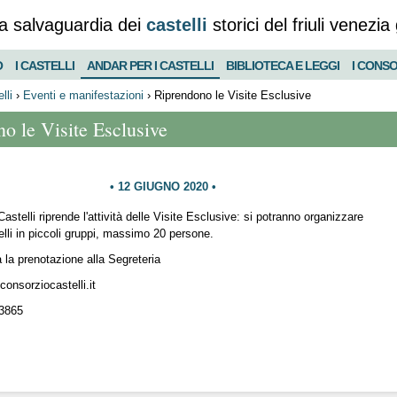
a salvaguardia dei
castelli
storici del friuli venezia 
O
I CASTELLI
ANDAR PER I CASTELLI
BIBLIOTECA E LEGGI
I CONSO
lli
›
Eventi e manifestazioni
›
Riprendono le Visite Esclusive
o le Visite Esclusive
12 GIUGNO 2020
Castelli riprende l'attività delle Visite Esclusive: si potranno organizzare
telli in piccoli gruppi, massimo 20 persone.
 la prenotazione alla Segreteria
consorziocastelli.it
93865