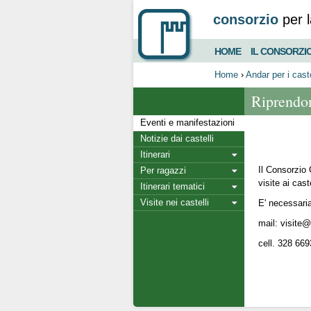
consorzio
per l
HOME
IL CONSORZI
Home
›
Andar per i caste
Riprendon
Eventi e manifestazioni
Notizie dai castelli
Itinerari
Il Consorzio 
Per ragazzi
visite ai cas
Itinerari tematici
Visite nei castelli
E' necessaria
mail: visite@
cell. 328 66