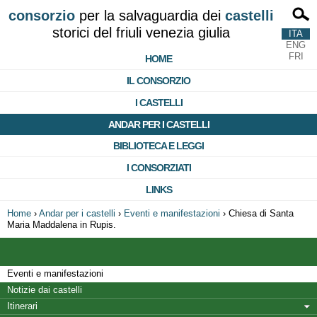
consorzio
per la salvaguardia dei
castelli
storici del friuli venezia giulia
ITA
ENG
FRI
HOME
IL CONSORZIO
I CASTELLI
ANDAR PER I CASTELLI
BIBLIOTECA E LEGGI
I CONSORZIATI
LINKS
Home
›
Andar per i castelli
›
Eventi e manifestazioni
›
Chiesa di Santa
Maria Maddalena in Rupis.
Eventi e manifestazioni
Notizie dai castelli
Itinerari