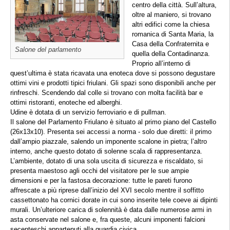
centro della città. Sull’altura,
oltre al maniero, si trovano
altri edifici come la chiesa
romanica di Santa Maria, la
Casa della Confraternita e
Salone del parlamento
quella della Contadinanza.
Proprio all’interno di
quest’ultima è stata ricavata una enoteca dove si possono degustare
ottimi vini e prodotti tipici friulani. Gli spazi sono disponibili anche per
rinfreschi. Scendendo dal colle si trovano con molta facilità bar e
ottimi ristoranti, enoteche ed alberghi.
Udine è dotata di un servizio ferroviario e di pullman.
Il salone del Parlamento Friulano è situato al primo piano del Castello
(26x13x10). Presenta sei accessi a norma - solo due diretti: il primo
dall’ampio piazzale, salendo un imponente scalone in pietra; l’altro
interno, anche questo dotato di solenne scala di rappresentanza.
L’ambiente, dotato di una sola uscita di sicurezza e riscaldato, si
presenta maestoso agli occhi del visitatore per le sue ampie
dimensioni e per la fastosa decorazione: tutte le pareti furono
affrescate a più riprese dall’inizio del XVI secolo mentre il soffitto
cassettonato ha cornici dorate in cui sono inserite tele coeve ai dipinti
murali. Un’ulteriore carica di solennità è data dalle numerose armi in
asta conservate nel salone e, fra queste, alcuni imponenti falcioni
secenteschi appartenuti alla guardia civica.