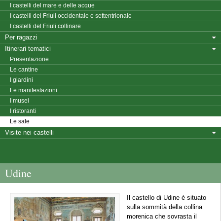
I castelli del mare e delle acque
I castelli del Friuli occidentale e settentrionale
I castelli del Friuli collinare
Per ragazzi
Itinerari tematici
Presentazione
Le cantine
I giardini
Le manifestazioni
I musei
I ristoranti
Le sale
Visite nei castelli
Udine
Il castello di Udine è situato
sulla sommità della collina
morenica che sovrasta il