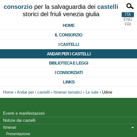
consorzio
per la salvaguardia dei
castelli
storici del friuli venezia giulia
ITA
ENG
FRI
HOME
IL CONSORZIO
I CASTELLI
ANDAR PER I CASTELLI
BIBLIOTECA E LEGGI
I CONSORZIATI
LINKS
Home
›
Andar per i castelli
›
Itinerari tematici
›
Le sale
›
Udine
Eventi e manifestazioni
Notizie dai castelli
Itinerari
Presentazione