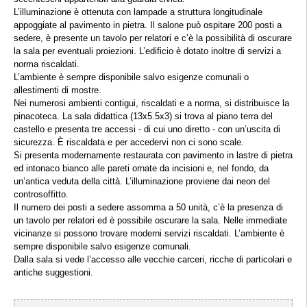
L’illuminazione è ottenuta con lampade a struttura longitudinale
appoggiate al pavimento in pietra. Il salone può ospitare 200 posti a
sedere, è presente un tavolo per relatori e c’è la possibilità di oscurare
la sala per eventuali proiezioni. L’edificio è dotato inoltre di servizi a
norma riscaldati.
L’ambiente è sempre disponibile salvo esigenze comunali o
allestimenti di mostre.
Nei numerosi ambienti contigui, riscaldati e a norma, si distribuisce la
pinacoteca. La sala didattica (13x5.5x3) si trova al piano terra del
castello e presenta tre accessi - di cui uno diretto - con un’uscita di
sicurezza. È riscaldata e per accedervi non ci sono scale.
Si presenta modernamente restaurata con pavimento in lastre di pietra
ed intonaco bianco alle pareti ornate da incisioni e, nel fondo, da
un’antica veduta della città. L’illuminazione proviene dai neon del
controsoffitto.
Il numero dei posti a sedere assomma a 50 unità, c’è la presenza di
un tavolo per relatori ed è possibile oscurare la sala. Nelle immediate
vicinanze si possono trovare moderni servizi riscaldati. L’ambiente è
sempre disponibile salvo esigenze comunali.
Dalla sala si vede l’accesso alle vecchie carceri, ricche di particolari e
antiche suggestioni.