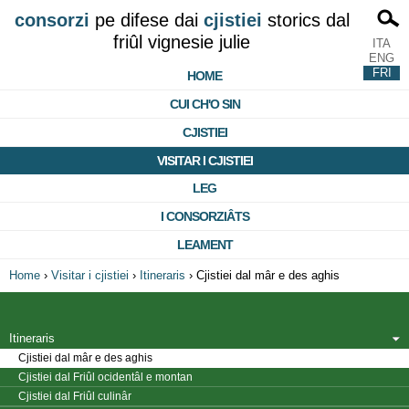
consorzi
pe difese dai
cjistiei
storics dal
friûl vignesie julie
ITA
ENG
FRI
HOME
CUI CH'O SIN
CJISTIEI
VISITAR I CJISTIEI
LEG
I CONSORZIÂTS
LEAMENT
Home
›
Visitar i cjistiei
›
Itineraris
›
Cjistiei dal mâr e des aghis
Itineraris
Cjistiei dal mâr e des aghis
Cjistiei dal Friûl ocidentâl e montan
Cjistiei dal Friûl culinâr