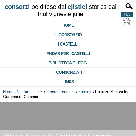
consorzi
pe difese dai
cjistiei
storics dal
friûl vignesie julie
ITA
ENG
FRI
HOME
IL CONSORZIO
I CASTELLI
ANDAR PER I CASTELLI
BIBLIOTECA E LEGGI
I CONSORZIATI
LINKS
Home
›
Visitar i cjistiei
›
Itinerari tematici
›
Zardins
›
Palazzo Strassoldo
Grafenberg-Coronini
Palazzo Strassoldo Grafenberg-Coronini