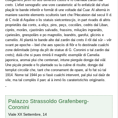
crets.
L'efiet senografic une vore carateristic al fo enfatizât dal sfuei
plaçât te bande inferiôr e formât di une voltade dal Cuar. Al alternà in
maniere savinte elements scultoriis tant che l'Hecateion dal secul II d.
di C rivât di Aquilee o lis statuis sietcentescjis, in part rivadis di altris
proprietâts dai conts, a eliçs, pins, peçs, cocolârs, cedris dal Liban,
ciprès, morârs, cjastinârs salvadis, frassins, miluçârs ingranâts,
cjariesârs, gnespolârs e po magnoliis, leandris, garofui, glicinis e
cameliis. Al plantà te bande alte dal zardin dai crets il rôl dal sûr – vêr
svant pe epoche – biel che aes speciis di flôr e fo destinade cualchi
zone delimitade (strop da pît de statue di G. Coronini o tal zardin dai
crets); dulà che si pues rimirâ il magnific esemplâr di Camelia
japonica, aromai plui che centenari, intune piergule dongje dal viâl.
Une piçule pinede e fo plantade su la culine di risulte, dongje dal
templut circolâr che, tant che coronament de opare, al fo fat sù tal
1914. Nome tal 1944 po si fasè cualchi intervent, pal plui sul daûr de
vile, ma tal complès il parc al à inmò lis carateristichis origjinariis.
Palazzo Strassoldo Grafenberg-
Coronini
Viale XX Settembre, 14