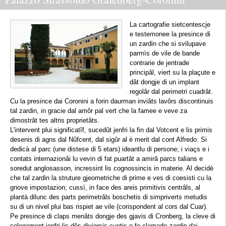
La cartografie sietcentescje
e testemonee la presince di
un zardin che si svilupave
parmìs de vile de bande
contrarie de jentrade
principâl, viert su la plaçute e
dât dongje di un implant
regolâr dal perimetri cuadrât.
Cu la presince dai Coronini a forin daurman inviâts lavôrs discontinuis
tal zardin, in gracie dal amôr pal vert che la famee e veve za
dimostrât tes altris proprietâts.
L'intervent plui significatîf, sucedût jenfri la fin dal Votcent e lis primis
desenis di agns dal Nûfcent, dal sigûr al è merit dal cont Alfredo. Si
dedicà al parc (une distese di 5 etars) ideantlu di persone; i viaçs e i
contats internazionâi lu vevin di fat puartât a amirâ parcs talians e
soredut anglosasson, incressint lis cognossincis in materie. Al decidè
che tal zardin la struture gjeometriche di prime e ves di coesisti cu la
gnove impostazion; cussì, in face des areis primitivis centrâls, al
plantà dilunc des parts perimetrâls boschetis di simpriverts metudis
su di un nivel plui bas rispiet ae vile (corispondent al cors dal Cuar).
Pe presince di claps menâts dongje des gjavis di Cronberg, la cleve di
colegament jenfri lis dôs diviersis cuotis e fo clamade
zardin dai