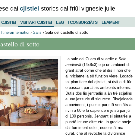
ese dai
cjistiei
storics dal friûl vignesie julie
CJISTIEI
VISITAR I CJISTIEI
LEG
I CONSORZIÂTS
LEAMENT
›
Itinerari tematici
›
Salis
›
Sala del castello di sotto
astello di sotto
La sale dal Cuarp di vuardie o
Sale
medievâl
(14x8x3) e je un ambient di
grant atrat come che al dîs il non che
al nriclame la sô funzion viere. Logade
tal plan tiere dal cjistiel, si rivii o di fûr
o passant par altris ambients internis.
Dutis dôs lis jentradis a àn trê scjalins
e une jessude di sigurece. Riscjaldade
a paviment, i puescj par stâ sentâts a
rivin a 80 e la capience e je sù par jù
di 100 personis. Jentrant si sintarês a
puartâ intune altre ete, in gracie ancje
dal furniment sclet, essenziâl ma
curât, che al revoche la divignince