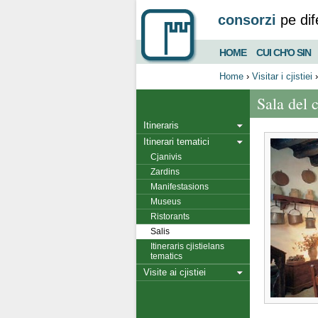
consorzi
pe dif
HOME
CUI CH'O SIN
Home
›
Visitar i cjistiei
Sala del c
Itineraris
Itinerari tematici
Cjanivis
Zardins
Manifestasions
Museus
Ristorants
Salis
Itineraris cjistielans
tematics
Visite ai cjistiei