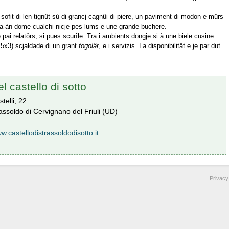
l sofit di len tignût sù di grancj cagnûi di piere, un paviment di modon e mûrs
e a àn dome cualchi nicje pes lums e une grande buchere.
 pai relatôrs, si pues scurîle. Tra i ambients dongje si à une biele cusine
x5x3) scjaldade di un grant
fogolâr
, e i servizis. La disponibilitât e je par dut
l castello di sotto
telli, 22
ssoldo di Cervignano del Friuli (UD)
w.castellodistrassoldodisotto.it
Privacy