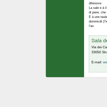
difensive.
La sale e à i
di piere, ch
E à une taule
dominicâl (7
l’an.
Sala de
Via dei Cas
33050 Stra
E-mail:
ww