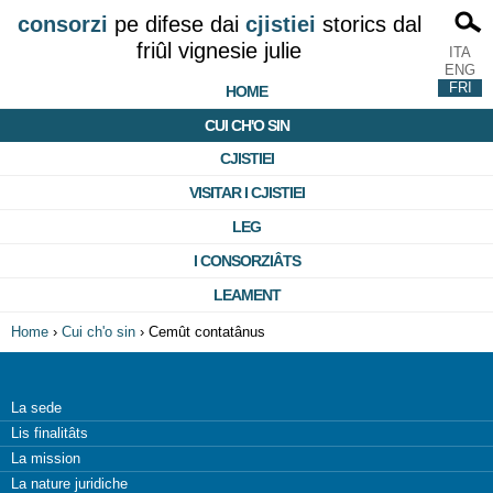
consorzi
pe difese dai
cjistiei
storics dal
friûl vignesie julie
ITA
ENG
FRI
HOME
CUI CH'O SIN
CJISTIEI
VISITAR I CJISTIEI
LEG
I CONSORZIÂTS
LEAMENT
Home
›
Cui ch'o sin
›
Cemût contatânus
La sede
Lis finalitâts
La mission
La nature juridiche