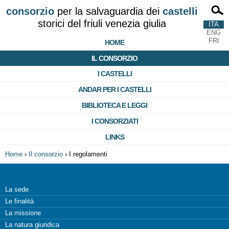
consorzio
per la salvaguardia dei
castelli
storici del friuli venezia giulia
ITA
ENG
FRI
HOME
IL CONSORZIO
I CASTELLI
ANDAR PER I CASTELLI
BIBLIOTECA E LEGGI
I CONSORZIATI
LINKS
Home
›
Il consorzio
›
I regolamenti
La sede
Le finalità
La missione
La natura giuridica