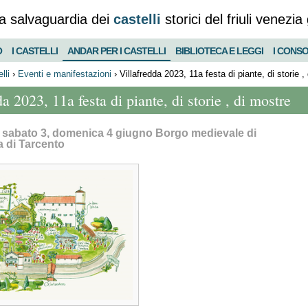
a salvaguardia dei
castelli
storici del friuli venezia 
O
I CASTELLI
ANDAR PER I CASTELLI
BIBLIOTECA E LEGGI
I CONSO
lli
›
Eventi e manifestazioni
›
Villafredda 2023, 11a festa di piante, di storie ,
a 2023, 11a festa di piante, di storie , di mostre
, sabato 3, domenica 4 giugno Borgo medievale di
a di Tarcento