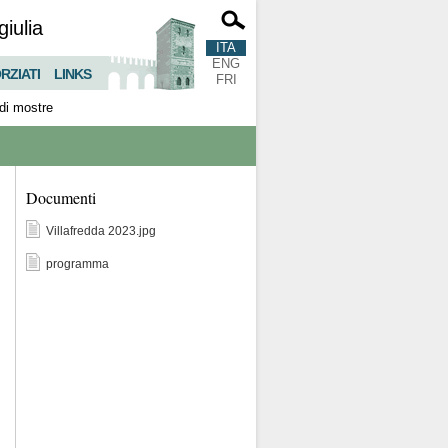
giulia
ITA
ENG
RZIATI
LINKS
FRI
 di mostre
Documenti
Villafredda 2023.jpg
programma