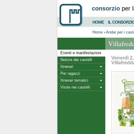
consorzio
per l
HOME
IL CONSORZI
Home
›
Andar per i caste
Villafredd
Eventi e manifestazioni
Venerdì 2
Notizie dai castelli
Villafredd
Itinerari
Per ragazzi
Itinerari tematici
Visite nei castelli