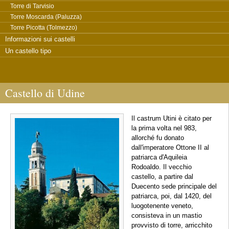
Torre di Tarvisio
Torre Moscarda (Paluzza)
Torre Picotta (Tolmezzo)
Informazioni sui castelli
Un castello tipo
Castello di Udine
Il castrum Utini è citato per
la prima volta nel 983,
allorché fu donato
dall'imperatore Ottone II al
patriarca d'Aquileia
Rodoaldo. Il vecchio
castello, a partire dal
Duecento sede principale del
patriarca, poi, dal 1420, del
luogotenente veneto,
consisteva in un mastio
provvisto di torre, arricchito