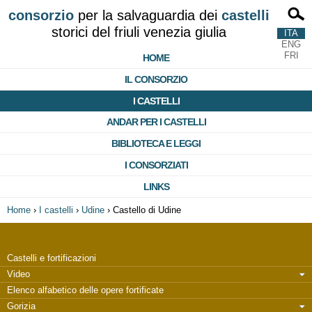
consorzio
per la salvaguardia dei
castelli
storici del friuli venezia giulia
ITA
ENG
FRI
HOME
IL CONSORZIO
I CASTELLI
ANDAR PER I CASTELLI
BIBLIOTECA E LEGGI
I CONSORZIATI
LINKS
Home
›
I castelli
›
Udine
›
Castello di Udine
Castelli e fortificazioni
Video
Elenco alfabetico delle opere fortificate
Gorizia