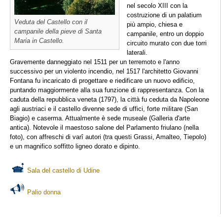
nel secolo XIII con la
costruzione di un palatium
Veduta del Castello con il
più ampio, chiesa e
campanile della pieve di Santa
campanile, entro un doppio
Maria in Castello.
circuito murato con due torri
laterali.
Gravemente danneggiato nel 1511 per un terremoto e l'anno
successivo per un violento incendio, nel 1517 l'architetto Giovanni
Fontana fu incaricato di progettare e riedificare un nuovo edificio,
puntando maggiormente alla sua funzione di rappresentanza. Con la
caduta della repubblica veneta (1797), la città fu ceduta da Napoleone
agli austriaci e il castello divenne sede di uffici, forte militare (San
Biagio) e caserma. Attualmente è sede museale (Galleria d'arte
antica). Notevole il maestoso salone del Parlamento friulano (nella
foto), con affreschi di varî autori (tra questi Grassi, Amalteo, Tiepolo)
e un magnifico soffitto ligneo dorato e dipinto.
Sala del castello di Udine
Palio donna