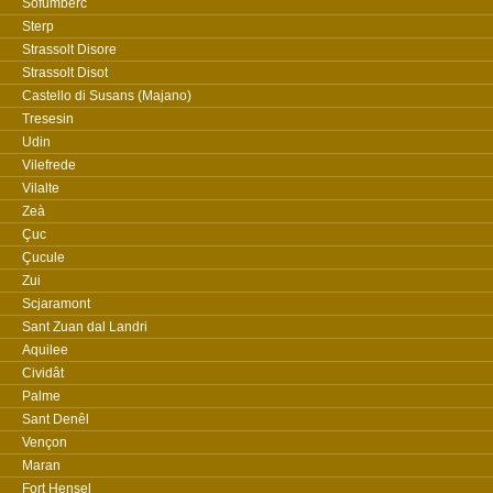
Sofumberc
Sterp
Strassolt Disore
Strassolt Disot
Castello di Susans (Majano)
Tresesin
Udin
Vilefrede
Vilalte
Zeà
Çuc
Çucule
Zui
Scjaramont
Sant Zuan dal Landri
Aquilee
Cividât
Palme
Sant Denêl
Vençon
Maran
Fort Hensel