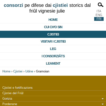
consorzi
pe difese dai
cjistiei
storics dal
friûl vignesie julie
ITA
ENG
FRI
HOME
CUI CH'O SIN
CJISTIEI
VISITAR I CJISTIEI
LEG
I CONSORZIÂTS
LEAMENT
Home
›
Cjistiei
›
Udine
›
Gramoian
Cjistiei e fortificazions
Cjistiei del Friûl
Gorizia
Pordenone