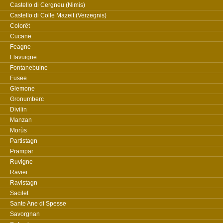
Castello di Cergneu (Nimis)
Castello di Colle Mazeit (Verzegnis)
Colorêt
Cucane
Feagne
Flavuigne
Fontanebuine
Fusee
Glemone
Gronumberc
Divilin
Manzan
Morùs
Partistagn
Prampar
Ruvigne
Raviei
Ravistagn
Sacilet
Sante Ane di Spesse
Savorgnan