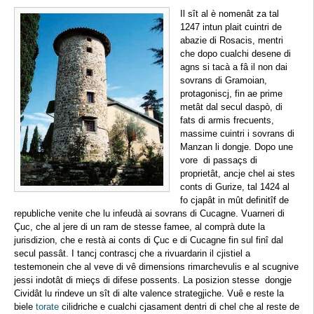
Il sît al è nomenât za tal
1247 intun plait cuintri de
abazie di Rosacis, mentri
che dopo cualchi desene di
agns si tacà a fâ il non dai
sovrans di Gramoian,
protagoniscj, fin ae prime
metât dal secul daspò, di
fats di armis frecuents,
massime cuintri i sovrans di
Manzan li dongje. Dopo une
vore di passaçs di
proprietât, ancje chel ai stes
conts di Gurize, tal 1424 al
fo cjapât in mût definitîf de
republiche venite che lu infeudà ai sovrans di Cucagne. Vuarneri di
Çuc, che al jere di un ram de stesse famee, al comprà dute la
jurisdizion, che e restà ai conts di Çuc e di Cucagne fin sul finî dal
secul passât. I tancj contrascj che a rivuardarin il cjistiel a
testemonein che al veve di vê dimensions rimarchevulis e al scugnive
jessi indotât di mieçs di difese possents. La posizion stesse dongje
Cividât lu rindeve un sît di alte valence strategjiche. Vuê e reste la
biele
torate
cilidriche e cualchi cjasament dentri di chel che al reste de