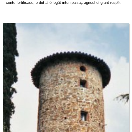
cente fortificade, e dut al è logât intun paisaç agricul di grant respîr.