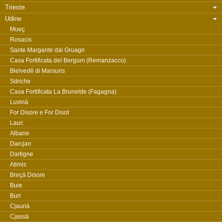
Trieste
Udine
Mueç
Rosacis
Sante Margarite dal Gruagn
Casa Fortificata del Bergum (Remanzacco)
Bielvedê di Marsuris
Sdriche
Casa Fortificata La Brunelde (Fagagna)
Luvinà
For Disore e For Disot
Lauc
Albane
Darcjan
Dartigne
Atimis
Breçà Disore
Buie
Buri
Cjaurià
Cjassà