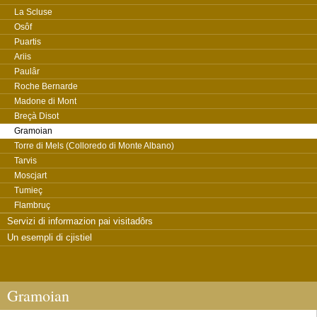
La Scluse
Osôf
Puartis
Ariis
Paulâr
Roche Bernarde
Madone di Mont
Breçà Disot
Gramoian
Torre di Mels (Colloredo di Monte Albano)
Tarvis
Moscjart
Tumieç
Flambruç
Servizi di informazion pai visitadôrs
Un esempli di cjistiel
Gramoian